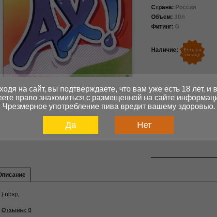
Страна:
Россия
Объем:
30л
Фитинг:
G
Наличие:
Есть на
складе
Цена:
5500
ходя на сайт, вы подтверждаете, что вам уже есть 18 лет, и 
ете право знакомиться с размещенной на сайте информац
Чрезмерное употребление пива вредит вашему здоровью.
В 
Кол-ва:
Да
Нет
Описание
} nbsp;
Отзывы: 0