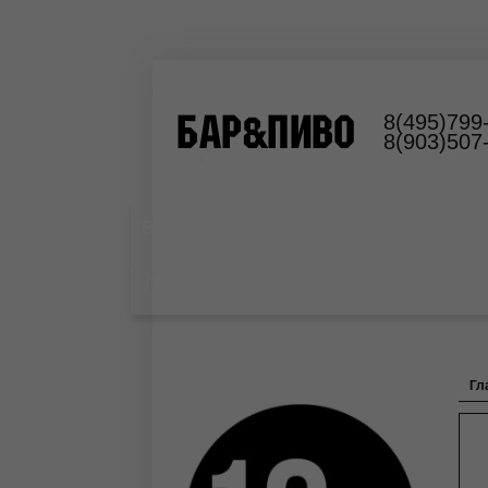
8(495)799
8(903)507
Выездной пивной бар
Оборудование
Лимонад
Гл