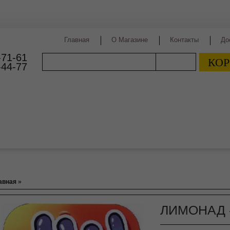
Главная
О Магазине
Контакты
До
-71-61
КОР
ПОИСК
-44-77
Пиво
Виды пива
Сорта пива
Страны производст
авная
»
ЛИМОНАД 