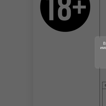
В
име