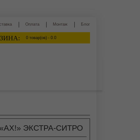
ставка
Оплата
Монтаж
Блог
ЗИНА:
0
товар(ов) -
0.0
ва
Сидр
Квас
Медовуха
«АХ!» ЭКСТРА-СИТРО