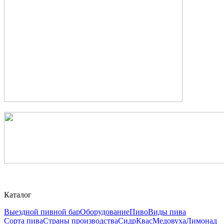
Каталог
Выездной пивной бар
Оборудование
Пиво
Виды пива
Сорта пива
Страны производства
Сидр
Квас
Медовуха
Лимонад