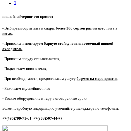
2
пивной кейтеринг это просто:
- Выбираем сорта пива и сидра:
более 300 сортов разливного пива в
кегах
,
- Привозим и монтируем
барную стойку или надстоечный пивной
охладитель
,
- Привозим посуду стекло/пластик,
- Подключаем пиво в кегах,
- При необходимости, предоставляем услугу
бармен на мероприятие
,
- Разливаем вкуснейшее пиво
- Увозим оборудование и тару в оговоренные сроки.
Более подробную информацию уточняйте у менеджера по телефонам:
+7(495)799-71-61
+7(903)507-44-77