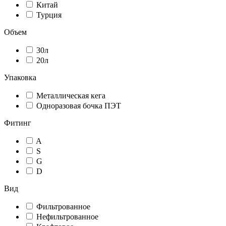
Китай
Турция
Объем
30л
20л
Упаковка
Металлическая кега
Одноразовая бочка ПЭТ
Фитинг
A
S
G
D
Вид
Фильтрованное
Нефильтрованное