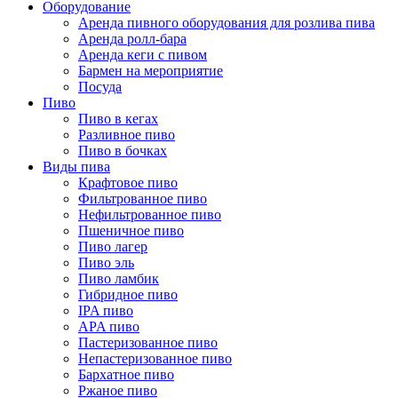
Оборудование
Аренда пивного оборудования для розлива пива
Аренда ролл-бара
Аренда кеги с пивом
Бармен на мероприятие
Посуда
Пиво
Пиво в кегах
Разливное пиво
Пиво в бочках
Виды пива
Крафтовое пиво
Фильтрованное пиво
Нефильтрованное пиво
Пшеничное пиво
Пиво лагер
Пиво эль
Пиво ламбик
Гибридное пиво
IPA пиво
APA пиво
Пастеризованное пиво
Непастеризованное пиво
Бархатное пиво
Ржаное пиво