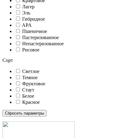
Крафтовое
Лагер
Эль
Гибридное
APA
Пшеничное
Пастеризованное
Непастеризованное
Рисовое
Сорт
Светлое
Темное
Фруктовое
Стаут
Белое
Красное