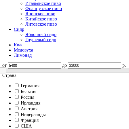
Итальянское пиво
Французское пиво
Японское пиво
Китайское пиво
Литовское пиво
Сидр
Яблочный сидр
Грушевый сидр
Квас
Медовуха
Лимонад
от
до
р.
Страна
Германия
Бельгия
Россия
Ирландия
Австрия
Нидерланды
Франция
США