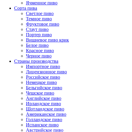
Ячменное пиво
Сорта пива
Светлое пиво
Темное пиво
Фруктовое пиво
Стаут пиво
Портер пиво
Вишневое пиво крик
Белое пиво
Красное пиво
Черное пиво
Страны производства
Импортное пиво
Лицензионное пиво
Российское пиво
Немецкое пиво
Бельгийское пиво
Чешское пиво
Английское пиво
Ирландское пиво
Шотландское пиво
Американское пиво
Голландское пиво
Испанское пиво
Австрийское пиво