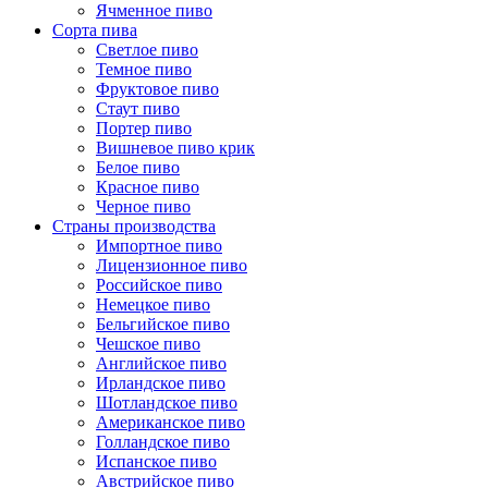
Ячменное пиво
Сорта пива
Светлое пиво
Темное пиво
Фруктовое пиво
Стаут пиво
Портер пиво
Вишневое пиво крик
Белое пиво
Красное пиво
Черное пиво
Страны производства
Импортное пиво
Лицензионное пиво
Российское пиво
Немецкое пиво
Бельгийское пиво
Чешское пиво
Английское пиво
Ирландское пиво
Шотландское пиво
Американское пиво
Голландское пиво
Испанское пиво
Австрийское пиво