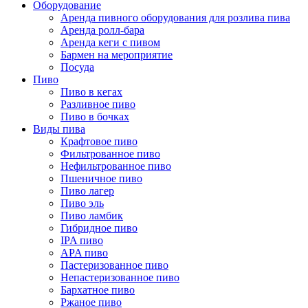
Оборудование
Аренда пивного оборудования для розлива пива
Аренда ролл-бара
Аренда кеги с пивом
Бармен на мероприятие
Посуда
Пиво
Пиво в кегах
Разливное пиво
Пиво в бочках
Виды пива
Крафтовое пиво
Фильтрованное пиво
Нефильтрованное пиво
Пшеничное пиво
Пиво лагер
Пиво эль
Пиво ламбик
Гибридное пиво
IPA пиво
APA пиво
Пастеризованное пиво
Непастеризованное пиво
Бархатное пиво
Ржаное пиво