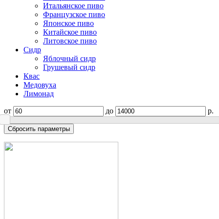
Итальянское пиво
Французское пиво
Японское пиво
Китайское пиво
Литовское пиво
Сидр
Яблочный сидр
Грушевый сидр
Квас
Медовуха
Лимонад
от
до
р.