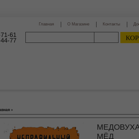
Главная
О Магазине
Контакты
До
-71-61
КОР
ПОИСК
-44-77
Пиво
Виды пива
Сорта пива
Страны производст
авная
»
МЕДОВУХА
МЁД