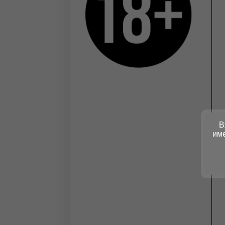
В
име