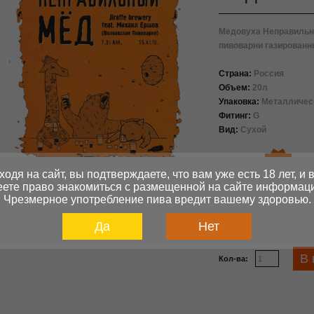
Медовуха Неправильн
пивоварни газированн
Страна:
Россия
Объем:
20л
Упаковка:
Металлическ
Фитинг:
G
Вид:
Сухой
Наличие:
Есть на
складе
ходя на сайт, вы подтверждаете, что вам уже есть 18 лет, и 
ете право знакомиться с размещенной на сайте информац
Чрезмерное употребление пива вредит вашему здоровью.
Цена:
9500
Да
Нет
В 
Кол-ва: