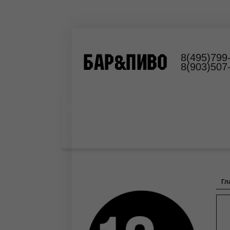
8(495)799
8(903)507
Выездной пивной бар
Оборудование
Лимонад
Гл