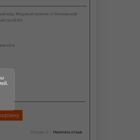
ый мёд. Медовый напиток от Волковской
ый сухой 6%
ая кега
вы
ией.
 руб
корзину
Отзывы: 0
|
Написать отзыв