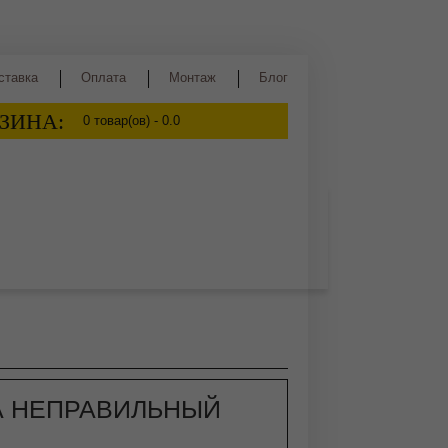
ставка
Оплата
Монтаж
Блог
ЗИНА:
0
товар(ов) -
0.0
ва
Сидр
Квас
Медовуха
 НЕПРАВИЛЬНЫЙ