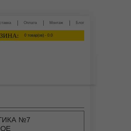
ставка
Оплата
Монтаж
Блог
ЗИНА:
0
товар(ов) -
0.0
ва
Сидр
Квас
Медовуха
ТИКА №7
НОЕ