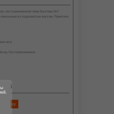
ое, пастеризованное пиво Балтика №7
 хмельным и сладковатым вкусом. Приятное
ая кега
агер, Пастеризованное
0 руб
вы
ией.
корзину