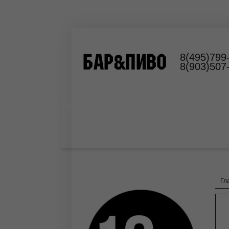
8(495)799
8(903)507
Выездной пивной бар
Оборудование
Лимонад
Гл