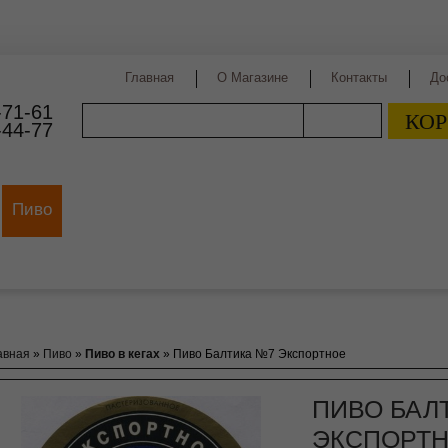
Главная
О Магазине
Контакты
До
-71-61
КОР
ПОИСК
-44-77
Пиво
Виды пива
Сорта пива
Страны производст
авная
»
Пиво
»
Пиво в кегах
»
Пиво Балтика №7 Экспортное
ПИВО БАЛ
ЭКСПОРТ