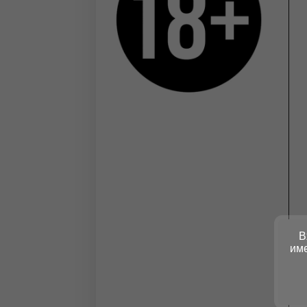
В
име