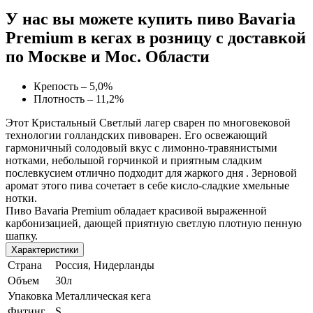
У нас вы можете купить пиво Bavaria
Premium в кегах в розницу с доставкой
по Москве и Мос. Области
Крепость – 5,0%
Плотность – 11,2%
Этот Кристальный Светлый лагер сварен по многовековой
технологии голландских пивоварен. Его освежающий
гармоничный солодовый вкус с лимонно-травянистыми
нотками, небольшой горчинкой и приятным сладким
послевкусием отлично подходит для жаркого дня . Зерновой
аромат
этого пива сочетает в себе кисло-сладкие хмельные
нотки.
Пиво Bavaria Premium обладает красивой выраженной
карбонизацией, дающей приятную светлую плотную пенную
шапку.
Характеристики
Страна
Россия, Нидерланды
Объем
30л
Упаковка
Металлическая кега
Фитинг
S