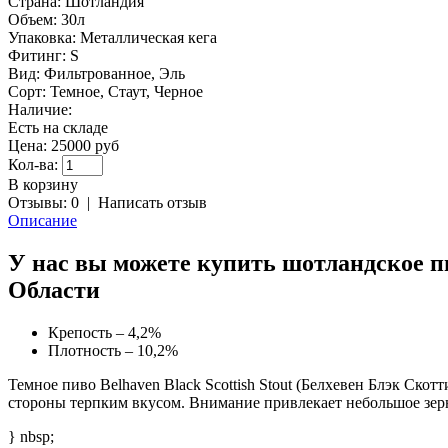
Страна:
Шотландия
Объем:
30л
Упаковка:
Металлическая кега
Фитинг:
S
Вид:
Фильтрованное, Эль
Сорт:
Темное, Стаут, Черное
Наличие:
Есть на складе
Цена:
25000 руб
Кол-ва:
В корзину
Отзывы: 0
|
Написать отзыв
Описание
У нас вы можете купить шотландское пив
Области
Крепость – 4,2%
Плотность – 10,2%
Темное пиво Belhaven Black Scottish Stout (Белхевен Блэк Ско
стороны терпким вкусом. Внимание привлекает небольшое зер
} nbsp;