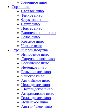
Ячменное пиво
Сорта пива
Светлое пиво
Темное пиво
Фруктовое пиво
Стаут пиво
Портер пиво
Вишневое пиво крик
Белое пиво
Красное пиво
Черное пиво
Страны производства
Импортное пиво
Лицензионное пиво
Российское пиво
Немецкое пиво
Бельгийское пиво
Чешское пиво
Английское пиво
Ирландское пиво
Шотландское пиво
Американское пиво
Голландское пиво
Испанское пиво
Австрийское пиво