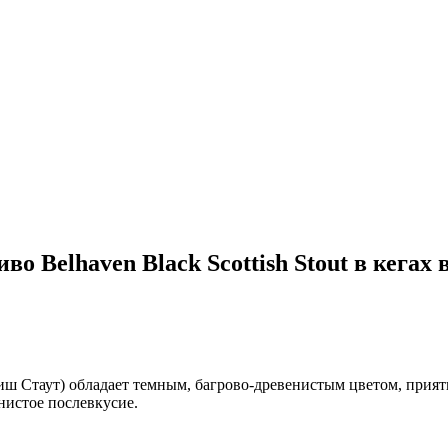
о Belhaven Black Scottish Stout в кегах
ттиш Стаут) обладает темным, багрово-древенистым цветом, прия
нистое послевкусие.