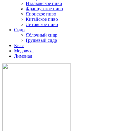
Итальянское пиво
Французское пиво
Японское пиво
Китайское пиво
Литовское пиво
Сидр
Яблочный сидр
Грушевый сидр
Квас
Медовуха
Лимонад