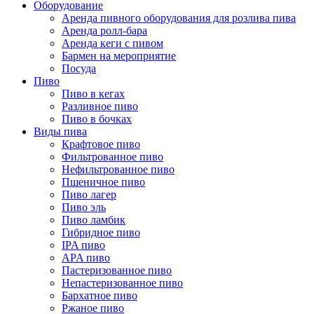
Оборудование
Аренда пивного оборудования для розлива пива
Аренда ролл-бара
Аренда кеги с пивом
Бармен на мероприятие
Посуда
Пиво
Пиво в кегах
Разливное пиво
Пиво в бочках
Виды пива
Крафтовое пиво
Фильтрованное пиво
Нефильтрованное пиво
Пшеничное пиво
Пиво лагер
Пиво эль
Пиво ламбик
Гибридное пиво
IPA пиво
APA пиво
Пастеризованное пиво
Непастеризованное пиво
Бархатное пиво
Ржаное пиво