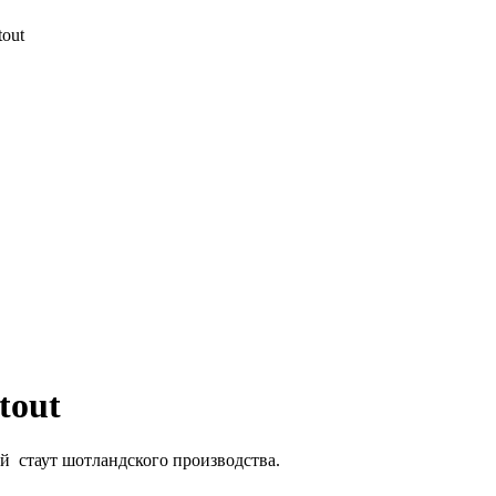
tout
tout
ный стаут шотландского производства.