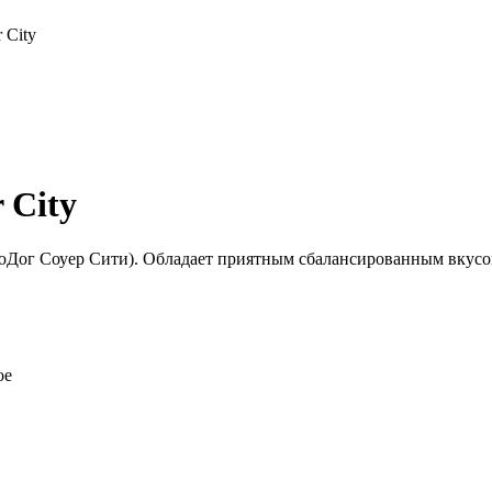
 City
 City
рюДог
Соуер Сити
). Обладает приятным сбалансированным вкус
ое