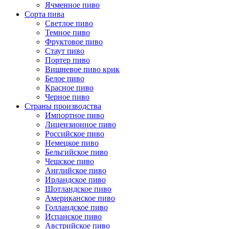
Ячменное пиво
Сорта пива
Светлое пиво
Темное пиво
Фруктовое пиво
Стаут пиво
Портер пиво
Вишневое пиво крик
Белое пиво
Красное пиво
Черное пиво
Страны производства
Импортное пиво
Лицензионное пиво
Российское пиво
Немецкое пиво
Бельгийское пиво
Чешское пиво
Английское пиво
Ирландское пиво
Шотландское пиво
Американское пиво
Голландское пиво
Испанское пиво
Австрийское пиво