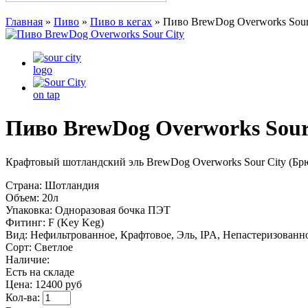
Главная
»
Пиво
»
Пиво в кегах
»
Пиво BrewDog Overworks Sour
Пиво BrewDog Overworks Sour
Крафтовый шотландский эль BrewDog Overworks Sour City (Б
Страна:
Шотландия
Объем:
20л
Упаковка:
Одноразовая бочка ПЭТ
Фитинг:
F (Key Keg)
Вид:
Нефильтрованное, Крафтовое, Эль, IPA, Непастеризованн
Сорт:
Светлое
Наличие:
Есть на складе
Цена:
12400 руб
Кол-ва: