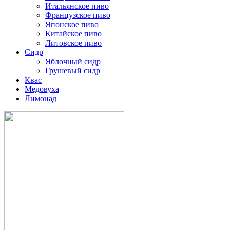
Итальянское пиво
Французское пиво
Японское пиво
Китайское пиво
Литовское пиво
Сидр
Яблочный сидр
Грушевый сидр
Квас
Медовуха
Лимонад