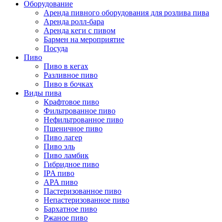
Оборудование
Аренда пивного оборудования для розлива пива
Аренда ролл-бара
Аренда кеги с пивом
Бармен на мероприятие
Посуда
Пиво
Пиво в кегах
Разливное пиво
Пиво в бочках
Виды пива
Крафтовое пиво
Фильтрованное пиво
Нефильтрованное пиво
Пшеничное пиво
Пиво лагер
Пиво эль
Пиво ламбик
Гибридное пиво
IPA пиво
APA пиво
Пастеризованное пиво
Непастеризованное пиво
Бархатное пиво
Ржаное пиво