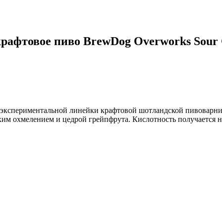
афтовое пиво BrewDog Overworks Sour Ci
из экспериментальной линейки крафтовой шотландской пивоварн
ухим охмелением и цедрой грейпфрута. Кислотность получается