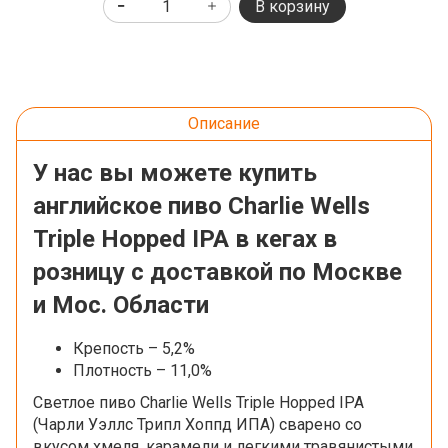
В корзину
Описание
У нас вы можете купить
английское пиво Charlie Wells
Triple Hopped IPA в кегах в
розницу с доставкой по Москве
и Мос. Области
Крепость – 5,2%
Плотность – 11,0%
Светлое пиво Charlie Wells Triple Hopped IPA
(
Чарли Уэллс Трипл Хоппд ИПА
) сварено cо
вкусом хмеля, карамели и легкими травянистыми