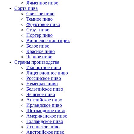
Ячменное пиво
Сорта пива
Светлое пиво
Темное пиво
Фруктовое пиво
Стаут пиво
Портер пиво
Вишневое пиво крик
Белое пиво
Красное пиво
Черное пиво
Страны производства
Импортное пиво
Лицензионное пиво
Российское пиво
Немецкое пиво
Бельгийское пиво
Чешское пиво
Английское пиво
Ирландское пиво
Шотландское пиво
Американское пиво
Голландское пиво
Испанское пиво
Австрийское пиво