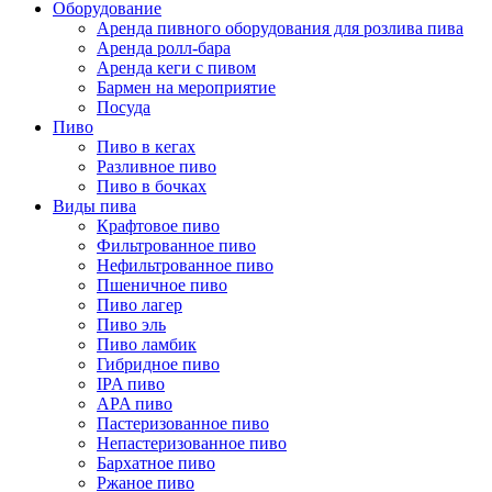
Оборудование
Аренда пивного оборудования для розлива пива
Аренда ролл-бара
Аренда кеги с пивом
Бармен на мероприятие
Посуда
Пиво
Пиво в кегах
Разливное пиво
Пиво в бочках
Виды пива
Крафтовое пиво
Фильтрованное пиво
Нефильтрованное пиво
Пшеничное пиво
Пиво лагер
Пиво эль
Пиво ламбик
Гибридное пиво
IPA пиво
APA пиво
Пастеризованное пиво
Непастеризованное пиво
Бархатное пиво
Ржаное пиво