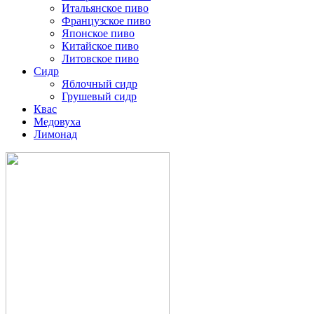
Итальянское пиво
Французское пиво
Японское пиво
Китайское пиво
Литовское пиво
Сидр
Яблочный сидр
Грушевый сидр
Квас
Медовуха
Лимонад