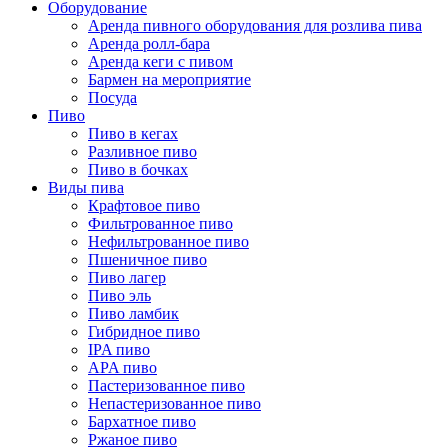
Оборудование
Аренда пивного оборудования для розлива пива
Аренда ролл-бара
Аренда кеги с пивом
Бармен на мероприятие
Посуда
Пиво
Пиво в кегах
Разливное пиво
Пиво в бочках
Виды пива
Крафтовое пиво
Фильтрованное пиво
Нефильтрованное пиво
Пшеничное пиво
Пиво лагер
Пиво эль
Пиво ламбик
Гибридное пиво
IPA пиво
APA пиво
Пастеризованное пиво
Непастеризованное пиво
Бархатное пиво
Ржаное пиво