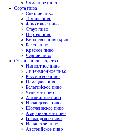
Ячменное пиво
Сорта пива
Светлое пиво
Темное пиво
Фруктовое пиво
Стаут пиво
Портер пиво
Вишневое пиво крик
Белое пиво
Красное пиво
Черное пиво
Страны производства
Импортное пиво
Лицензионное пиво
Российское пиво
Немецкое пиво
Бельгийское пиво
Чешское пиво
Английское пиво
Ирландское пиво
Шотландское пиво
Американское пиво
Голландское пиво
Испанское пиво
Австрийское пиво