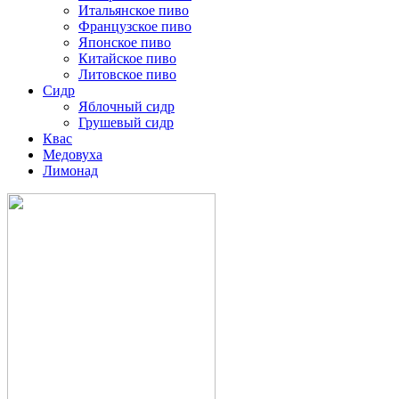
Итальянское пиво
Французское пиво
Японское пиво
Китайское пиво
Литовское пиво
Сидр
Яблочный сидр
Грушевый сидр
Квас
Медовуха
Лимонад