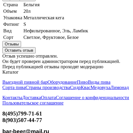
Страна
Бельгия
Объем
20л
Упаковка
Металлическая кега
Фитинг
S
Вид
Нефильтрованное, Эль, Ламбик
Сорт
Светлое, Фруктовое, Белое
Отзывы
Оставить отзыв
Отзыв успешно отправлен.
Он будет проверен администратором перед публикацией.
Перед публикацией отзывы проходят модерацию
Каталог
Выездной пивной бар
Оборудование
Пиво
Виды пива
Сорта пива
Страны производства
Сидр
Квас
Медовуха
Лимонад
Контакты
Доставка
Оплата
Соглашение о конфиденциальности
Пользовательское соглашение
8(495)799-71-61
8(903)507-44-77
bar-beer@mail.ru