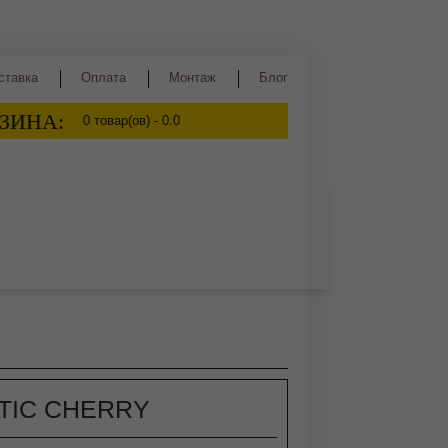
ставка
Оплата
Монтаж
Блог
ЗИНА:
0
товар(ов) -
0.0
ва
Сидр
Квас
Медовуха
TIC CHERRY