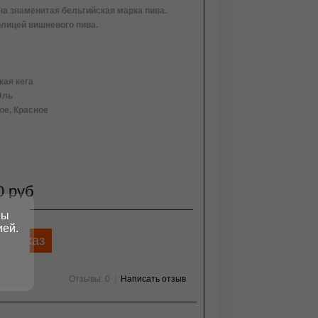
дна знаменитая бельгийская марка пива.
олицей вишневого пива.
ая кега
Эль
ое, Красное
0 руб
вы
ией.
д заказ
Отзывы: 0
|
Написать отзыв