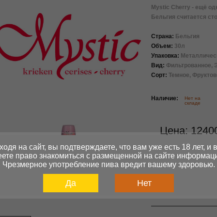
Mystic Cherry - ещё о
Бельгия считается ст
Страна:
Бельгия
Объем:
30л
Упаковка:
Металлическ
Вид:
Фильтрованное, 
Сорт:
Темное, Фруктов
Наличие:
Нет на
складе
Цена:
1240
ходя на сайт, вы подтверждаете, что вам уже есть 18 лет, и 
ете право знакомиться с размещенной на сайте информац
По
Чрезмерное употребление пива вредит вашему здоровью.
Кол-ва:
Да
Нет