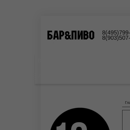
8(495)799
8(903)507
Выездной пивной бар
Оборудование
Лимонад
Гл