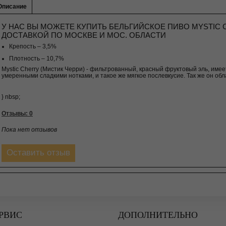
Описание
У НАС ВЫ МОЖЕТЕ КУПИТЬ БЕЛЬГИЙСКОЕ ПИВО MYSTIC C
ДОСТАВКОЙ ПО МОСКВЕ И МОС. ОБЛАСТИ
Крепость – 3,5%
Плотность – 10,7%
Mystic Cherry (Мистик Черри) - фильтрованный, красный фруктовый эль, имее
умеренными сладкими нотками, и такое же мягкое послевкусие. Так же он об
} nbsp;
Отзывы: 0
Пока нет отзывов
Оставить отзыв
РВИС
ДОПОЛНИТЕЛЬНО