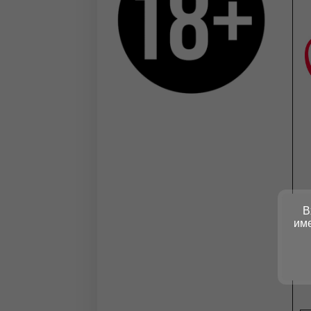
В
име