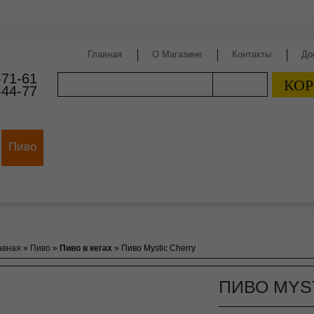
Главная
О Магазине
Контакты
До
-71-61
КОР
ПОИСК
-44-77
Пиво
Виды пива
Сорта пива
Страны производст
авная
»
Пиво
»
Пиво в кегах
»
Пиво Mystic Cherry
ПИВО MYS