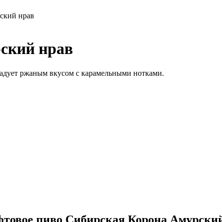
ский нрав
ский нрав
адует ржаным вкусом с карамельными нотками.
фтовое пиво Сибирская Корона Амурский 