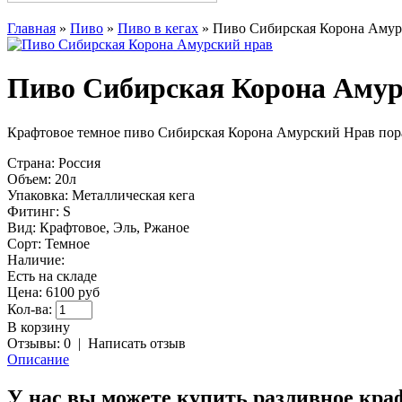
Главная
»
Пиво
»
Пиво в кегах
»
Пиво Сибирская Корона Амур
Пиво Сибирская Корона Амур
Крафтовое темное пиво Сибирская Корона Амурский Нрав пор
Страна:
Россия
Объем:
20л
Упаковка:
Металлическая кега
Фитинг:
S
Вид:
Крафтовое, Эль, Ржаное
Сорт:
Темное
Наличие:
Есть на складе
Цена:
6100 руб
Кол-ва:
В корзину
Отзывы: 0
|
Написать отзыв
Описание
У нас вы можете купить разливное кра