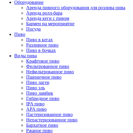
Оборудование
Аренда пивного оборудования для розлива пива
Аренда ролл-бара
Аренда кеги с пивом
Бармен на мероприятие
Посуда
Пиво
Пиво в кегах
Разливное пиво
Пиво в бочках
Виды пива
Крафтовое пиво
Фильтрованное пиво
Нефильтрованное пиво
Пшеничное пиво
Пиво лагер
Пиво эль
Пиво ламбик
Гибридное пиво
IPA пиво
APA пиво
Пастеризованное пиво
Непастеризованное пиво
Бархатное пиво
Ржаное пиво