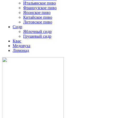
Итальянское пиво
Французское пиво
Японское пиво
Китайское пиво
Литовское пиво
Сидр
Яблочный сидр
Грушевый сидр
Квас
Медовуха
Лимонад