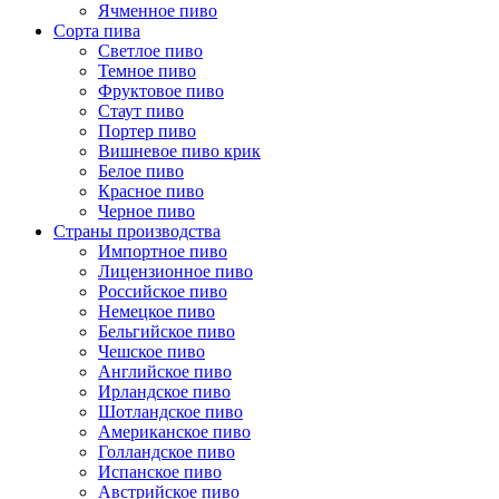
Ячменное пиво
Сорта пива
Светлое пиво
Темное пиво
Фруктовое пиво
Стаут пиво
Портер пиво
Вишневое пиво крик
Белое пиво
Красное пиво
Черное пиво
Страны производства
Импортное пиво
Лицензионное пиво
Российское пиво
Немецкое пиво
Бельгийское пиво
Чешское пиво
Английское пиво
Ирландское пиво
Шотландское пиво
Американское пиво
Голландское пиво
Испанское пиво
Австрийское пиво