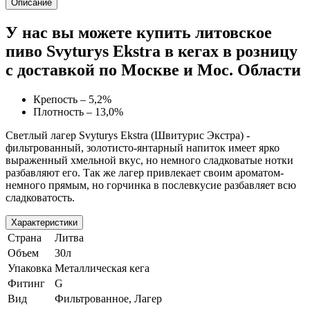
Описание
У нас вы можете купить литовское
пиво Svyturys Ekstra в кегах в розницу
с доставкой по Москве и Мос. Области
Крепость – 5,2%
Плотность – 13,0%
Светлый лагер Svyturys Ekstra (Швитурис Экстра) -
фильтрованный, золотисто-янтарный напиток имеет ярко
выраженный хмельной вкус, но немного сладковатые нотки
разбавляют его. Так же лагер привлекает своим ароматом-
немного прямым, но горчинка в послевкусие разбавляет всю
сладковатость.
Характеристики
Страна
Литва
Объем
30л
Упаковка
Металлическая кега
Фитинг
G
Вид
Фильтрованное, Лагер