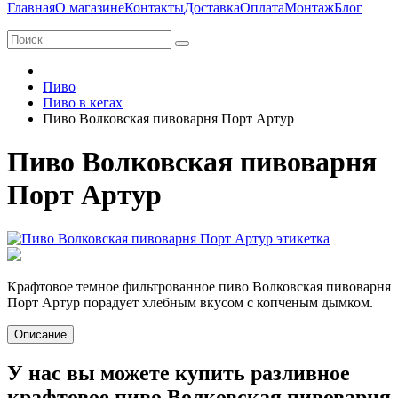
Главная
О магазине
Контакты
Доставка
Оплата
Монтаж
Блог
Пиво
Пиво в кегах
Пиво Волковская пивоварня Порт Артур
Пиво Волковская пивоварня
Порт Артур
Крафтовое темное фильтрованное пиво Волковская пивоварня
Порт Артур порадует хлебным вкусом с копченым дымком.
Описание
У нас вы можете купить разливное
крафтовое пиво Волковская пивоварня