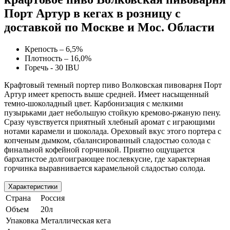
Порт Артур в кегах в розницу с
доставкой по Москве и Мос. Области
Крепость – 6,5%
Плотность – 16,0%
Горечь - 30 IBU
Крафтовый темный портер пиво Волковская пивоварня Порт
Артур имеет крепость выше средней. Имеет насыщенный
темно-шоколадный цвет. Карбонизация с мелкими
пузырьками дает небольшую стойкую кремово-ржаную пену.
Сразу чувствуется приятный хлебный аромат с играющими
нотами карамели и шоколада. Ореховый вкус этого портера с
копченым дымком, сбалансированный сладостью солода с
финальной кофейной горчинкой. Приятно ощущается
бархатистое долгоиграющее послевкусие, где характерная
горчинка выравнивается карамельной сладостью солода.
Характеристики
Страна
Россия
Объем
20л
Упаковка
Металлическая кега